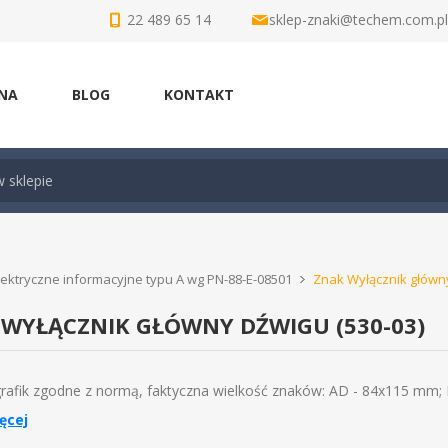
22 489 65 14
sklep-znaki@techem.com.pl
NA
BLOG
KONTAKT
lektryczne informacyjne typu A wg PN-88-E-08501
Znak Wyłącznik główny
 WYŁĄCZNIK GŁÓWNY DŹWIGU (530-03)
rafik zgodne z normą, faktyczna wielkość znaków: AD - 84x115 mm; 
ęcej