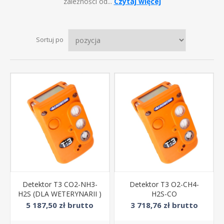
zależności od...
Czytaj więcej
Sortuj po
Detektor T3 CO2-NH3-
Detektor T3 O2-CH4-
H2S (DLA WETERYNARII )
H2S-CO
5 187,50 zł brutto
3 718,76 zł brutto