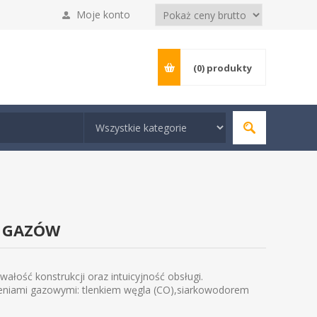
Moje konto
(0)
produkty
4 GAZÓW
łość konstrukcji oraz intuicyjność obsługi.
żeniami gazowymi: tlenkiem węgla (CO),siarkowodorem