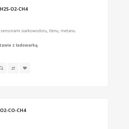
 H2S-O2-CH4
 sensorami siarkowodoru, tlenu, metanu.
awie z ładowarką.
 O2-CO-CH4