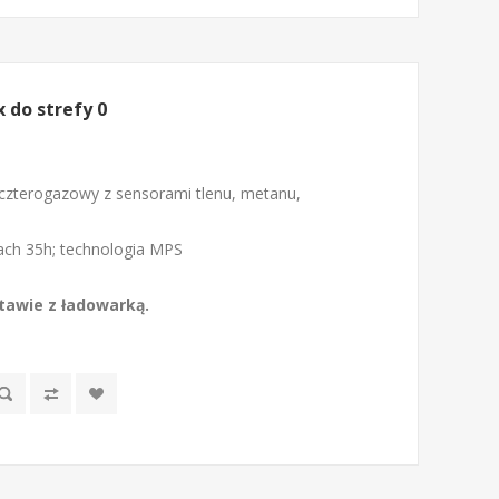
 do strefy 0
czterogazowy z sensorami tlenu, metanu,
iach 35h; technologia MPS
awie z ładowarką.