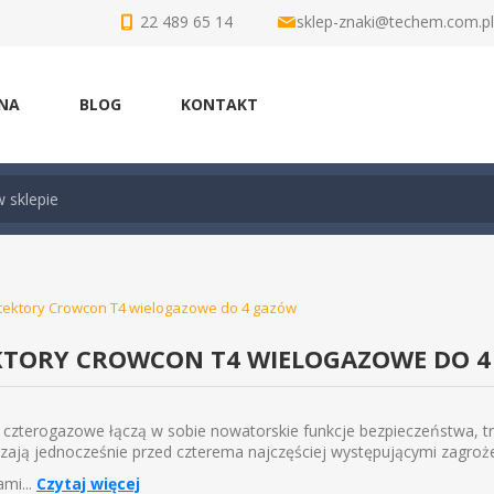
22 489 65 14
sklep-znaki@techem.com.pl
NA
BLOG
KONTAKT
tektory Crowcon T4 wielogazowe do 4 gazów
KTORY CROWCON T4 WIELOGAZOWE DO 
 czterogazowe łączą w sobie nowatorskie funkcje bezpieczeństwa, trwa
zają jednocześnie przed czterema najczęściej występującymi zagro
mi...
Czytaj więcej