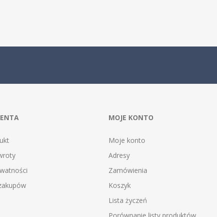
IENTA
MOJE KONTO
ukt
Moje konto
wroty
Adresy
ywatności
Zamówienia
 zakupów
Koszyk
Lista życzeń
Porównanie listy produktów