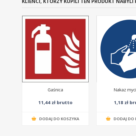
KLIENCI, KTÓRZY KUPILI TEN PRODUKT NABYLI
Gaśnica
Nakaz myci
11,44 zł brutto
1,18 zł b
DODAJ DO KOSZYKA
DODAJ DO 