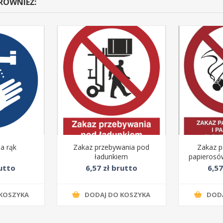
 RÓWNIEŻ:
a rąk
Zakaz przebywania pod
Zakaz pa
ładunkiem
papierosó
rutto
6,57 zł brutto
6,57
KOSZYKA
DODAJ DO KOSZYKA
DOD