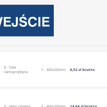
8 - folia
6,52 zł brutto
F - 400x200mm
samoprzylepna
14,64 zł brutto
9 - płyta sztywna
F - 400x200mm