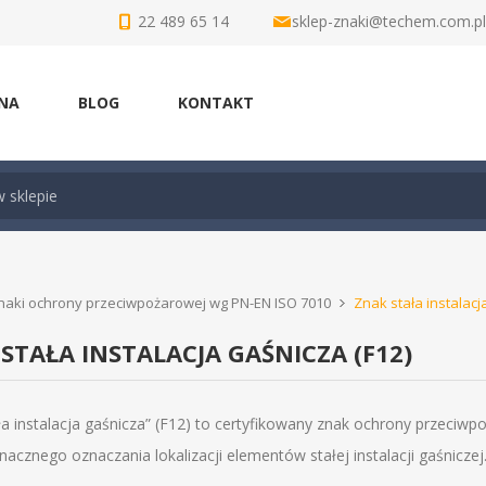
22 489 65 14
sklep-znaki@techem.com.pl
NA
BLOG
KONTAKT
naki ochrony przeciwpożarowej wg PN-EN ISO 7010
Znak stała instalacj
STAŁA INSTALACJA GAŚNICZA (F12)
ła instalacja gaśnicza” (F12) to certyfikowany znak ochrony przeci
acznego oznaczania lokalizacji elementów stałej instalacji gaśniczej..