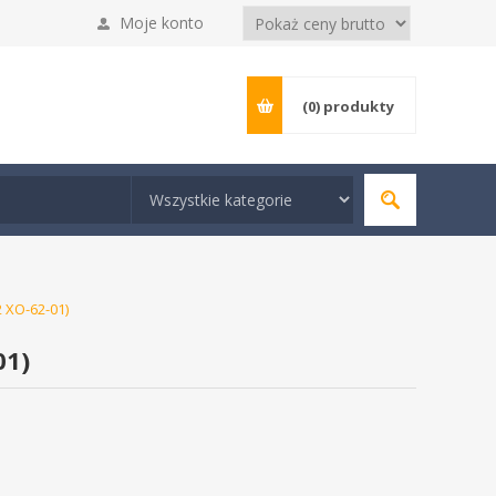
Moje konto
(0)
produkty
 XO-62-01)
01)