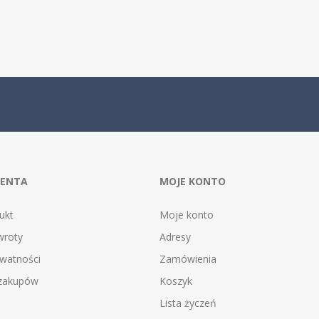
IENTA
MOJE KONTO
ukt
Moje konto
wroty
Adresy
ywatności
Zamówienia
 zakupów
Koszyk
Lista życzeń