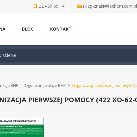
22 489 65 14
sklep-znaki@techem.com.pl
NA
BLOG
KONTAKT
rukcje BHP
Ogólne instrukcje BHP
Organizacja pierwszej pomocy (422
IZACJA PIERWSZEJ POMOCY (422 XO-62-